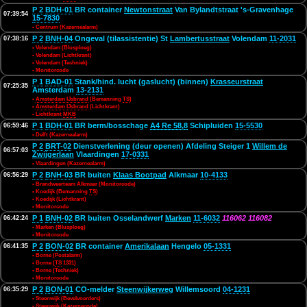
P 2
BDH-01
BR container
Newtonstraat
Van Bylandtstraat 's-Gravenhage
07:39:54
15-7830
• Centrum (Kazernealarm)
P 2
BNH-04
Ongeval (tilassistentie) St
Lambertusstraat
Volendam
11-2031
07:38:16
• Volendam (Blusploeg)
• Volendam (Lichtkrant)
• Volendam (Techniek)
• Monitorcode
P 1
BAD-01
Stank/hind. lucht (gaslucht) (binnen)
Krasseurstraat
07:25:35
Amsterdam
13-2131
•
Amsterdam IJsbrand
(Bemanning
TS
)
•
Amsterdam IJsbrand
(Lichtkrant)
• Lichtkrant
MKB
P 1
BDH-01
BR berm/bosschage
A4 Re 58,8
Schipluiden
15-5530
06:59:46
• Delft (Kazernealarm)
P 2
BRT-02
Dienstverlening (deur openen) Afdeling Steiger 1
Willem de
06:57:03
Zwijgerlaan
Vlaardingen
17-0331
• Vlaardingen (Kazernealarm)
P 2
BNH-03
BR buiten
Klaas Bootpad
Alkmaar
10-4133
06:56:29
• Brandweerteam Alkmaar (Monitorcode)
• Koedijk (Bemanning
TS
)
• Koedijk (Lichtkrant)
• Monitorcode
P 1
BNH-02
BR buiten Osselandwerf
Marken
11-6032
116062
116082
06:42:24
• Marken (Blusploeg)
• Monitorcode
P 2
BON-02
BR container
Amerikalaan
Hengelo
05-1331
06:41:35
• Borne (Postalarm)
• Borne (
TS
1331)
• Borne (Techniek)
• Monitorcode
P 2
BON-01
CO-melder
Steenwijkerweg
Willemsoord
04-1231
06:35:29
• Steenwijk (Bevelvoerders)
• Steenwijk (Kazernecode)