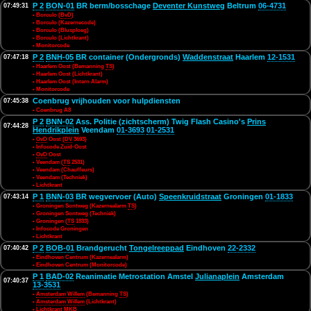
P 2
BON-01
BR berm/bosschage
Deventer Kunstweg
Beltrum
06-4731
07:49:31
• Borculo (
BvD
)
• Borculo (Kazernecode)
• Borculo (Blusploeg)
• Borculo (Lichtkrant)
• Monitorcode
P 2
BNH-05
BR container (Ondergronds)
Waddenstraat
Haarlem
12-1531
07:47:18
• Haarlem Oost (Bemanning
TS
)
• Haarlem Oost (Lichtkrant)
• Haarlem Oost (Intern Alarm)
• Monitorcode
Coenbrug vrijhouden voor hulpdiensten
07:45:38
• Coenbrug A8
P 2
BNN-02
Ass. Politie (zichtscherm) Twig Flash Casino's
Prins
07:44:28
Hendrikplein
Veendam
01-3693
01-2531
•
OvD
Oost (
DV
3693)
• Infocode Zuid-Oost
•
OvD
Oost
• Veendam (
TS
2531)
• Veendam (Chauffeurs)
• Veendam (Techniek)
• Lichtkrant
P 1
BNN-03
BR wegvervoer (Auto)
Speenkruidstraat
Groningen
01-1833
07:43:14
• Groningen Sontweg (Kazernealarm
TS
)
• Groningen Sontweg (Techniek)
• Groningen (
TS
1833)
• Infocode Groningen
• Lichtkrant
P 2
BOB-01
Brandgerucht
Tongelreeppad
Eindhoven
22-2332
07:40:42
• Eindhoven Centrum (Kazernealarm)
• Eindhoven Centrum (Monitorcode)
P 1
BAD-02
Reanimatie Metrostation Amstel
Julianaplein
Amsterdam
07:40:37
13-3531
•
Amsterdam Willem
(Bemanning
TS
)
•
Amsterdam Willem
(Lichtkrant)
• Lichtkrant
MKB