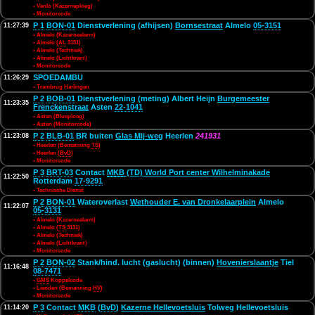
• Venlo (Kazerneploeg)
• Monitorcode
P 1
BON-01
Dienstverlening (afhijsen)
Bornsestraat
Almelo
05-3151
11:27:39
• Almelo (Kazernealarm)
• Almelo (
AL
3151)
• Almelo (Techniek)
• Almelo (Lichtkrant)
• Monitorcode
SPOEDAMBU
11:26:29
• Trambrug Harlingen
P 2
BOB-01
Dienstverlening (meting) Albert Heijn
Burgemeester
11:23:35
Frenckenstraat
Asten
22-1041
• Asten (Blusploeg)
• Asten (Monitorcode)
P 2
BLB-01
BR buiten
Glas Mij-weg
Heerlen
241931
11:23:08
• Heerlen (Bemanning
TS
)
• Heerlen (
BvD
)
• Monitorcode
P 3
BRT-03
Contact
MKB
(TD) World Port center Wilhelminakade
11:22:50
Rotterdam
17-9291
• Technische Dienst
P 2
BON-01
Wateroverlast
Wethouder E. van Dronkelaarplein
Almelo
11:22:07
05-3131
• Almelo (Kazernealarm)
• Almelo (
TS
3131)
• Almelo (Techniek)
• Almelo (Lichtkrant)
• Monitorcode
P 2
BON-02
Stank/hind. lucht (gaslucht) (binnen)
Hovenierslaantje
Tiel
11:16:48
08-7471
•
GMS
Koppelcode
• Lienden (Bemanning
HV
)
• Monitorcode
P 3
Contact
MKB
(
BvD
)
Kazerne Hellevoetsluis
Tolweg Hellevoetsluis
11:14:20