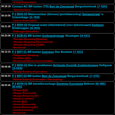
• Archipel (Kazernealarm)
Contact AC BR buiten (TD)
Bert de Zeeuwpad
Bergschenhoek
17-9291
08:28:18
• Technische Dienst
P 2
BDH-03
Wateroverlast (binnen) (portiekwoning)
Spiraeastraat
's-
08:24:56
Gravenhage
15-7830
• Centrum (Kazernealarm)
P 2
BDH-02
Ongeval water (lek/zinkend) (recr-/pleziervaart)
Kerkweg
08:21:26
Driebruggen
16-3032
• Driebruggen (Korpsalarm)
P 2
BZB-01
BR buiten
Gerbrandystraat
Vlissingen
19-4431
08:20:08
• Vlissingen Olympiaweg (Blusploeg)
• Vlissingen Olympiaweg (Kazernetechniek)
• Vlissingen Olympiaweg (
TS
4431)
• Monitorcode
P 2
BRT-01
BR buiten
Geerweg
Den Bommel
17-5031
08:15:33
• Ooltgensplaat (Blusploeg)
• Oostflakkee (
BvD
)
• Monitorcode Eilanden Goeree Overflakkee
P 2
BDH-01
Dier in problemen
Hofstede Oostrijk Zuideindseweg
Delfgauw
08:08:48
15-5430
• Pijnacker-Nootdorp (Kazernealarm)
P 2
BRT-03
BR buiten
Bert de Zeeuwpad
Bergschenhoek
17-0761
08:06:03
• Berkel en Rodenrijs (Kazernealarm + Beroepsploeg)
P 2
BON-01
BR berm/bosschage
Deventer Kunstweg
Beltrum
06-4861
08:05:46
06-6461
• Eibergen (
BvD
)
• Eibergen (Kazernecode)
• Eibergen (Bemanning
WT
)
• Eibergen (Lichtkrant)
• Groenlo (
BvD
)
• Groenlo (Kazernecode)
• Groenlo (Bemanning
WT
)
• Groenlo (Lichtkrant)
• Monitorcode