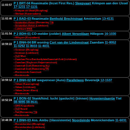
P 1
BRT-04
Reanimatie (Inzet First Res.)
Sleepvaart
Krimpen aan den IJssel
11:03:57
17-1231
17-1131
• Krimpen a/d IJssel (Blusploeg)
• Slotlaan (Kazernealarm)
P 1
BAD-03
Reanimatie
Berthold Brechtstraat
Amsterdam
13-4131
11:02:46
•
Amsterdam Anton
(Bemanning
TS
)
•
Amsterdam Anton
(Lichtkrant)
• Lichtkrant
MKB
P 2
BDH-01
CO-melder (zolder)
Albert Verweijlaan
Hillegom
16-1030
11:01:54
• Hillegom (Korpsalarm)
P 1
BNH-04
BR woning
Cort van der Lindenstraat
Zaandam
11-8052
10:59:22
11-0292
11-8033
11-4031
• Oostzaan (Blusploeg)
• Oostzaan (Lichtkrant)
•
OvD
West
• Zaandam Prins Bernhardplein/Zaanstad-Zuid (Lichtkrant)
• Zaandam (Slagboom Heijermansstraat)
• Zaanstad-Zuid (Bemanning
AL
)
• Zaanstad-Zuid (Bemanning
TS
)
• Monitorcode Zaanstreek
• Monitorcode
P 1
BNH-02
BR wegvervoer (Auto)
Parallelweg
Beverwijk
12-1537
10:59:12
• Velsen (Kazerneploeg)
• Velsen (Lichtkrant)
• Velsen (Intern Alarm)
• Monitorcode
P 1
BON-02
Stank/hind. lucht (gaslucht) (binnen)
Hovenierslaantje
Tiel
10:52:24
08-9095
08-8531
•
GMS
Koppelcode
•
OvD
Noord
• Tiel (Bemanning
TS
)
• Monitorcode
P 1
BNH-03
Ass. Ambu (tilassistentie)
Noordeinde
Monnickendam
11-6031
10:48:39
• Monnickendam (Blusploeg)
• Monnickendam (Lichtkrant)