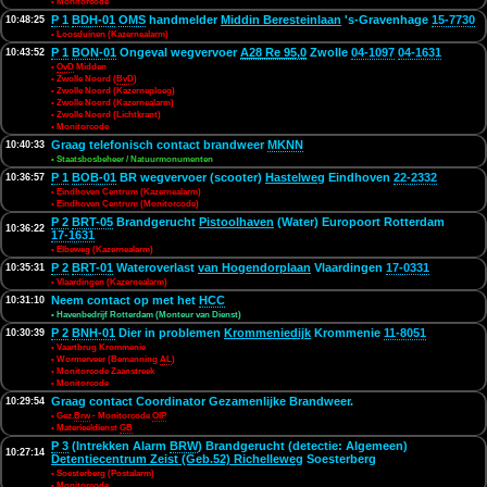
• Monitorcode
P 1
BDH-01
OMS
handmelder
Middin Beresteinlaan
's-Gravenhage
15-7730
10:48:25
• Loosduinen (Kazernealarm)
P 1
BON-01
Ongeval wegvervoer
A28 Re 95,0
Zwolle
04-1097
04-1631
10:43:52
•
OvD
Midden
• Zwolle Noord (
BvD
)
• Zwolle Noord (Kazerneploeg)
• Zwolle Noord (Kazernealarm)
• Zwolle Noord (Lichtkrant)
• Monitorcode
Graag telefonisch contact brandweer
MKNN
10:40:33
• Staatsbosbeheer / Natuurmonumenten
P 1
BOB-01
BR wegvervoer (scooter)
Hastelweg
Eindhoven
22-2332
10:36:57
• Eindhoven Centrum (Kazernealarm)
• Eindhoven Centrum (Monitorcode)
P 2
BRT-05
Brandgerucht
Pistoolhaven
(Water) Europoort Rotterdam
10:36:22
17-1631
• Elbeweg (Kazernealarm)
P 2
BRT-01
Wateroverlast
van Hogendorplaan
Vlaardingen
17-0331
10:35:31
• Vlaardingen (Kazernealarm)
Neem contact op met het
HCC
10:31:10
• Havenbedrijf Rotterdam (Monteur van Dienst)
P 2
BNH-01
Dier in problemen
Krommeniedijk
Krommenie
11-8051
10:30:39
• Vaartbrug Krommenie
• Wormerveer (Bemanning
AL
)
• Monitorcode Zaanstreek
• Monitorcode
Graag contact Coordinator Gezamenlijke Brandweer.
10:29:54
• Gez.
Brw
- Monitorcode
OIP
• Materieeldienst
GB
P 3
(Intrekken Alarm
BRW
) Brandgerucht (detectie: Algemeen)
10:27:14
Detentiecentrum Zeist (Geb.52) Richelleweg
Soesterberg
• Soesterberg (Postalarm)
• Monitorcode