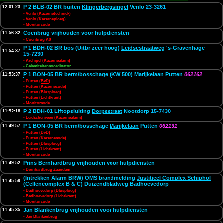
1/6
P 2
BLB-02
BR buiten
Klingerbergsingel
Venlo
23-3261
12:01:23
• Venlo (Kazernetechniek)
• Venlo (Kazerneploeg)
• Monitorcode
Coenbrug vrijhouden voor hulpdiensten
11:56:32
• Coenbrug A8
P 1
BDH-02
BR bos (
Uitbr zeer hoog
)
Leidsestraatweg
's-Gravenhage
11:54:37
15-7230
• Archipel (Kazernealarm)
• Calamiteitencoordinator
P 1
BON-05
BR berm/bosschage (
KW
500)
Marijkelaan
Putten
062162
11:53:37
• Putten (
BvD
)
• Putten (Kazernecode)
• Putten (Blusploeg)
• Putten (Lichtkrant)
• Monitorcode
P 2
BDH-01
Liftopsluiting
Dorpsstraat
Nootdorp
15-7430
11:52:18
• Leidschenveen (Kazernealarm)
P 1
BON-05
BR berm/bosschage
Marijkelaan
Putten
062131
11:49:57
• Putten (
BvD
)
• Putten (Kazernecode)
• Putten (Blusploeg)
• Putten (Lichtkrant)
• Monitorcode
Prins Bernhardbrug vrijhouden voor hulpdiensten
11:49:52
• Bernhardbrug Zaandam
(Intrekken Alarm
BRW
)
OMS
brandmelding
Justitieel Complex Schiphol
11:45:59
(Cellencomplex B & C) Duizendbladweg Badhoevedorp
• Badhoevedorp (Blusploeg)
• Badhoevedorp (Lichtkrant)
• Monitorcode
Jan Blankenbrug vrijhouden voor hulpdiensten
11:45:35
• Jan Blankenbrug