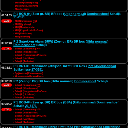
• Steenwijk (Blusploeg)
• Steenwijk (Lichtkrant)
• Monitorcode
P 1
BOB-04
(Zeer gr. BR) BR bos (
Uitbr normaal
)
Domineeshoef
Schaijk
06:34:05
21-2671
ZGB
• Mill (Bemanning
HV
)
• Mill (
HV
-ploeg)
• Mill (Monitorcode)
• Mill (Koppelcode PreCom)
• Mill (Lichtkrant)
• Mill (Techniek)
P 2
(Intrekken Alarm
BRW
) (Zeer gr. BR) BR bos (
Uitbr normaal
)
06:32:48
Domineeshoef
Schaijk
ZGB
• Schaijk (Bemanning
HV
)
• Schaijk (Monitorcode)
• Schaijk (Koppelcode PreCom)
• Schaijk (Lichtkrant)
• Schaijk (Techniek)
P 1
BRT-01
Reanimatie (afhijsen, Inzet First Res.)
Piet Mondriaanpad
06:32:11
Spijkenisse
17-3151
• Spijkenisse (Kazernealarm)
• Monitorcode Voorne/Putten
P 2
(Zeer gr. BR) BR bos (
Uitbr normaal
)
Domineeshoef
Schaijk
06:32:09
ZGB
• Schaijk (Bemanning
HV
)
• Schaijk (Monitorcode)
• Schaijk (Koppelcode PreCom)
• Schaijk (Lichtkrant)
• Schaijk (Techniek)
P 1
BOB-04
(Zeer gr. BR) BR bos (BSA) (
Uitbr normaal
)
Domineeshoef
06:30:22
Schaijk
21-3471
ZGB
• Schaijk (Bemanning
HV
)
• Schaijk (Monitorcode)
• Schaijk (Koppelcode PreCom)
• Schaijk (Lichtkrant)
• Schaijk (Techniek)
P 1
BRT-01
Reanimatie (Inzet First Res.)
Piet Mondriaanpad
Spijkenisse