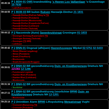
P 1
BDH-01
OMS
brandmelding
's Heeren Loo Vaillantlaan
's-Gravenhage
09:45:16
15-7630
• Laak (Kazernealarm)
P 1
BOB-03
BR buiten
Rukven
Heeswijk-Dinther
21-1831
09:44:55
• Heeswijk-Dinther (PreCom Telling 1e
TS
)
• Heeswijk-Dinther (Postalarm)
• Heeswijk-Dinther (Monitorcode)
• Heeswijk-Dinther (Koppelcode PreCom)
• Heeswijk-Dinther (Lichtkrant)
• Heeswijk-Dinther (Techniek)
P 2
Nacontrole (Auto)
Speenkruidstraat
Groningen
01-1833
09:44:12
• Groningen Sontweg (Kazernealarm
TS
)
• Groningen Sontweg (Techniek)
• Groningen (
TS
1833)
• Lichtkrant
P 2
BNN-01
Ongeval (afhijsen)
Heerenhoogweg
Wijckel
02-5751
02-5433
09:40:42
• Sloten (Nieuwe Langebrug)
• Sloten (Postalarm)
• Sneek (Chauffeurs)
• Monitorcode
• Sneek (Groepscode Bruggen)
P 2
BNH-02
BR gezondheidszorg
Duin- en Kruidbergerweg
Driehuis NH
09:39:01
121361
12-1286
• Functionaris Logistiek
• Haarlem West (Postalarm)
• Haarlem West (Lichtkrant)
• Monitorcode
P 1
BNH-02
BR gezondheidszorg
Duin- en Kruidbergerweg
Driehuis NH
09:31:16
• Voorlichter
P 1
BNH-02
BR gezondheidszorg (voorlichter
BRW
)
Duin- en
09:27:11
Kruidbergerweg
Driehuis NH
12-1201
• Monitorcode
P 2
(Intrekken Alarm
BRW
) Liftopsluiting
Merpatistraat
Vught
09:25:14
• Cromvoirt (Bemanning
TS
)
• Cromvoirt (Postalarm)