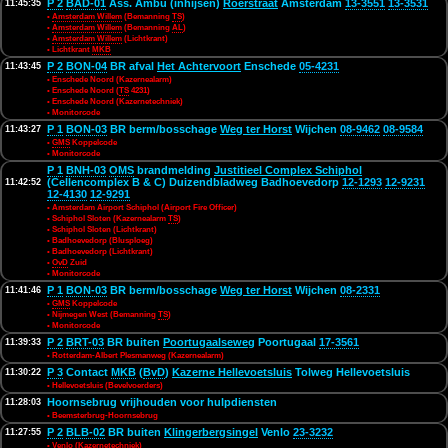
P 2
BAD-01
Ass. Ambu (inhijsen)
Roerstraat
Amsterdam
13-3551
13-3531
11:45:35
•
Amsterdam Willem
(Bemanning
TS
)
•
Amsterdam Willem
(Bemanning
AL
)
•
Amsterdam Willem
(Lichtkrant)
• Lichtkrant
MKB
P 2
BON-04
BR afval
Het Achtervoort
Enschede
05-4231
11:43:45
• Enschede Noord (Kazernealarm)
• Enschede Noord (
TS
4231)
• Enschede Noord (Kazernetechniek)
• Monitorcode
P 1
BON-03
BR berm/bosschage
Weg ter Horst
Wijchen
08-9462
08-9584
11:43:27
•
GMS
Koppelcode
• Monitorcode
P 1
BNH-03
OMS
brandmelding
Justitieel Complex Schiphol
(Cellencomplex B & C) Duizendbladweg Badhoevedorp
12-1293
12-9231
11:42:52
12-4130
12-9291
• Amsterdam Airport Schiphol (Airport Fire Officer)
• Schiphol Sloten (Kazernealarm
TS
)
• Schiphol Sloten (Lichtkrant)
• Badhoevedorp (Blusploeg)
• Badhoevedorp (Lichtkrant)
•
OvD
Zuid
• Monitorcode
P 1
BON-03
BR berm/bosschage
Weg ter Horst
Wijchen
08-2331
11:41:46
•
GMS
Koppelcode
• Nijmegen West (Bemanning
TS
)
• Monitorcode
P 2
BRT-03
BR buiten
Poortugaalseweg
Poortugaal
17-3561
11:39:33
• Rotterdam-Albert Plesmanweg (Kazernealarm)
P 3
Contact
MKB
(
BvD
)
Kazerne Hellevoetsluis
Tolweg Hellevoetsluis
11:30:22
• Hellevoetsluis (Bevelvoerders)
Hoornsebrug vrijhouden voor hulpdiensten
11:28:03
• Beemsterbrug-Hoornsebrug
P 2
BLB-02
BR buiten
Klingerbergsingel
Venlo
23-3232
11:27:55
• Venlo (Kazernetechniek)