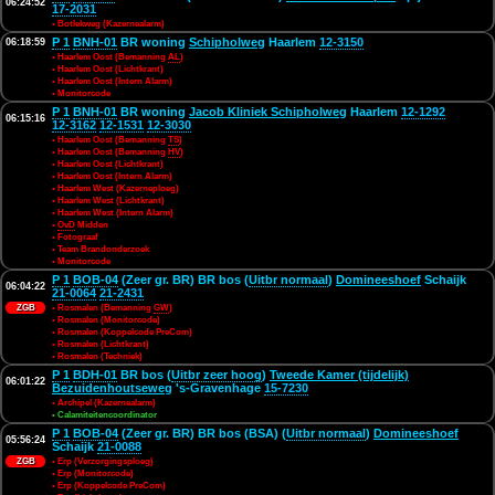
06:24:52
17-2031
• Botlekweg (Kazernealarm)
P 1
BNH-01
BR woning
Schipholweg
Haarlem
12-3150
06:18:59
• Haarlem Oost (Bemanning
AL
)
• Haarlem Oost (Lichtkrant)
• Haarlem Oost (Intern Alarm)
• Monitorcode
P 1
BNH-01
BR woning
Jacob Kliniek Schipholweg
Haarlem
12-1292
06:15:16
12-3162
12-1531
12-3030
• Haarlem Oost (Bemanning
TS
)
• Haarlem Oost (Bemanning
HV
)
• Haarlem Oost (Lichtkrant)
• Haarlem Oost (Intern Alarm)
• Haarlem West (Kazerneploeg)
• Haarlem West (Lichtkrant)
• Haarlem West (Intern Alarm)
•
OvD
Midden
• Fotograaf
• Team Brandonderzoek
• Monitorcode
P 1
BOB-04
(Zeer gr. BR) BR bos (
Uitbr normaal
)
Domineeshoef
Schaijk
06:04:22
21-0064
21-2431
ZGB
• Rosmalen (Bemanning
GW
)
• Rosmalen (Monitorcode)
• Rosmalen (Koppelcode PreCom)
• Rosmalen (Lichtkrant)
• Rosmalen (Techniek)
P 1
BDH-01
BR bos (
Uitbr zeer hoog
)
Tweede Kamer (tijdelijk)
06:01:22
Bezuidenhoutseweg
's-Gravenhage
15-7230
• Archipel (Kazernealarm)
• Calamiteitencoordinator
P 1
BOB-04
(Zeer gr. BR) BR bos (BSA) (
Uitbr normaal
)
Domineeshoef
05:56:24
Schaijk
21-0088
ZGB
• Erp (Verzorgingsploeg)
• Erp (Monitorcode)
• Erp (Koppelcode PreCom)