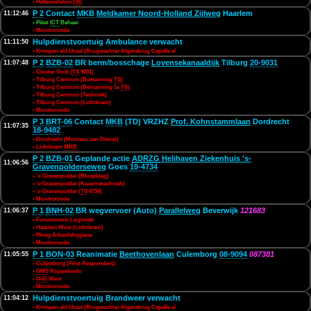
• Hellevoetsluis (
SI
)
P 2
Contact
MKB
Meldkamer Noord-Holland Zijlweg
Haarlem
11:12:46
• Piket
ICT
Beheer
• Monitorcode
Hulpdienstvoertuig Ambulance verwacht
11:11:50
• Krimpen a/d IJssel (Brugwachter Algerabrug Capelle a/
P 2
BZB-02
BR berm/bosschage
Lovensekanaaldijk
Tilburg
20-9031
11:07:48
• Cluster Oost (
TS
9031)
• Tilburg Centrum (Bemanning
TS
)
• Tilburg Centrum (Bemanning 1e
TS
)
• Tilburg Centrum (Techniek)
• Tilburg Centrum (Lichtkrant)
• Monitorcode
P 3
BRT-06
Contact
MKB
(TD) VRZHZ
Prof. Kohnstammlaan
Dordrecht
11:07:35
18-9482
• Dordrecht (Monteur van Dienst)
• Lichtkrant
MKB
P 2
BZB-01
Geplande actie
ADRZG
Helihaven Ziekenhuis 's-
11:06:56
Gravenpolderseweg
Goes
19-4734
• 's-Gravenpolder (Blusploeg)
• 's-Gravenpolder (Kazernetechniek)
• 's-Gravenpolder (
TS
4734)
• Monitorcode
P 1
BNH-02
BR wegvervoer (Auto)
Parallelweg
Beverwijk
121683
11:06:37
• Functionaris Logistiek
• Haarlem West (Lichtkrant)
• Ploeg Arbeidshygiene
• Monitorcode
P 1
BON-03
Reanimatie
Beethovenlaan
Culemborg
08-9094
087381
11:05:55
• Culemborg (First Responders)
•
GMS
Koppelcode
•
OvD
West
• Monitorcode
Hulpdienstvoertuig Brandweer verwacht
11:04:12
• Krimpen a/d IJssel (Brugwachter Algerabrug Capelle a/