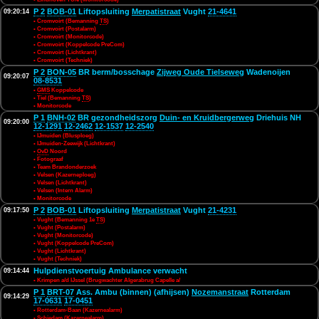
P 2
BOB-01
Liftopsluiting
Merpatistraat
Vught
21-4641
09:20:14
• Cromvoirt (Bemanning
TS
)
• Cromvoirt (Postalarm)
• Cromvoirt (Monitorcode)
• Cromvoirt (Koppelcode PreCom)
• Cromvoirt (Lichtkrant)
• Cromvoirt (Techniek)
P 2
BON-05
BR berm/bosschage
Zijweg Oude Tielseweg
Wadenoijen
09:20:07
08-8531
•
GMS
Koppelcode
• Tiel (Bemanning
TS
)
• Monitorcode
P 1
BNH-02
BR gezondheidszorg
Duin- en Kruidbergerweg
Driehuis NH
09:20:00
12-1291
12-2462
12-1537
12-2540
• IJmuiden (Blusploeg)
• IJmuiden-Zeewijk (Lichtkrant)
•
OvD
Noord
• Fotograaf
• Team Brandonderzoek
• Velsen (Kazerneploeg)
• Velsen (Lichtkrant)
• Velsen (Intern Alarm)
• Monitorcode
P 2
BOB-01
Liftopsluiting
Merpatistraat
Vught
21-4231
09:17:50
• Vught (Bemanning 1e
TS
)
• Vught (Postalarm)
• Vught (Monitorcode)
• Vught (Koppelcode PreCom)
• Vught (Lichtkrant)
• Vught (Techniek)
Hulpdienstvoertuig Ambulance verwacht
09:14:44
• Krimpen a/d IJssel (Brugwachter Algerabrug Capelle a/
P 1
BRT-07
Ass. Ambu (binnen) (afhijsen)
Nozemanstraat
Rotterdam
09:14:29
17-0631
17-0451
• Rotterdam-Baan (Kazernealarm)
• Schiedam (Kazernealarm)