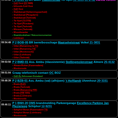
•
OvD
Oost (
DV
3693)
• Infocode Zuid-Oost
•
OvD
Oost
• Stadskanaal (Verkenningseenheid)
• Stadskanaal (Ploegalarm)
• Stadskanaal (Techniek)
• Ter Apel (
TS
2732)
• Ter Apel (Postalarm)
• Ter Apel (Techniek)
• Winsum (Techniek)
• Woordvoerder
• Staatsbosbeheer / Natuurmonumenten
• Lichtkrant
P 2
BOB-05
BR berm/bosschage
Maatseheistraat
Volkel
21-3831
09:54:48
• Uden (Bemanning 1e
TS
)
• Uden (Bemanning
TS
)
• Uden (Monitorcode)
• Uden (Lichtkrant)
• Uden (Techniek)
P 2
BMD-01
Ass. Ambu (tilassistentie)
Stellingmolenstraat
Almere
25-4132
09:53:50
• Almere-Buiten (Kazernealarm)
• Monitorcode
Graag telefonisch contact
OC
BOZ
09:51:04
•
OvD-Bz
Schouwen-Duiveland
P 2
BZB-01
Ass. Ambu (val) (afhijsen)
't Hofflandt
Ulvenhout
20-3151
09:48:39
• Breda (
BvD
)
• Breda (Techniek)
• Breda (
Bemanning HW
)
• Breda (
HW
3151)
• Breda (Lichtkrant)
• Monitorcode
P 1
BNH-20
OMS
brandmelding Parkeergarage
Excellence Parking Jan
09:46:11
Plezierweg
Schiphol
12-9231
• Schiphol Sloten (Kazernealarm
TS
)
• Schiphol Sloten (Lichtkrant)
• Monitorcode