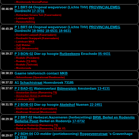
• Monitorcode Voorne/Putten
P 1
BRT-04
Ongeval wegvervoer (Lichte THV)
PROVINCIALEWEG
08:46:09
Dordrecht
17-3731
• Rotterdam-Groene Tuin (Kazernealarm)
• Lichtkrant
MKB
• Persvoorlichting
P 1
BRT-04
Ongeval wegvervoer (Lichte THV)
PROVINCIALEWEG
08:45:29
Dordrecht
18-9492
18-6531
18-6631
• Dordrecht Leerpark (Kazernealarm)
• Dordrecht Oranjepark (Kazernealarm)
• Lichtkrant
MKB
•
OvD
Midden
•
OvD
(Monitorcode)
P 3
BON-02
Dier op hoogte
Rutbeekweg
Enschede
05-4431
08:39:27
• Boekelo (Postalarm)
• Boekelo (
TS
4431)
• Boekelo (Techniek)
• Monitorcode
Gaarne telefonisch contact
MKB
08:38:23
• Schoonhoven (Operationeel Bevelvoerder)
A1
Schachtstraat
Hoensbroek 73185
08:37:22
P 2
BAD-01
Wateroverlast
Bijlmerplein
Amsterdam
13-4131
08:37:07
•
Amsterdam Anton
(Bemanning
TS
)
•
Amsterdam Anton
(Lichtkrant)
• Lichtkrant
MKB
P 2
BOB-03
Dier op hoogte
Akeleihof
Nuenen
22-2451
08:31:55
• Eindhoven Woensel (Kazernealarm)
• Eindhoven Woensel (Monitorcode)
P 2
BRT-02
Herbezet./kazerneren (herbezetting)
BRW
. Berkel en Rodenrijs
08:29:30
Berkelse Poort
Berkel en Rodenrijs
17-0732
• Berkel en Rodenrijs (Bemanning
TS
)
• Berkel en Rodenrijs (Bemanning
TS
-
SK
07)
P 2
BDH-04
CO-melder (portiekwoning)
Roggeveenstraat
's-Gravenhage
08:29:07
15-7230