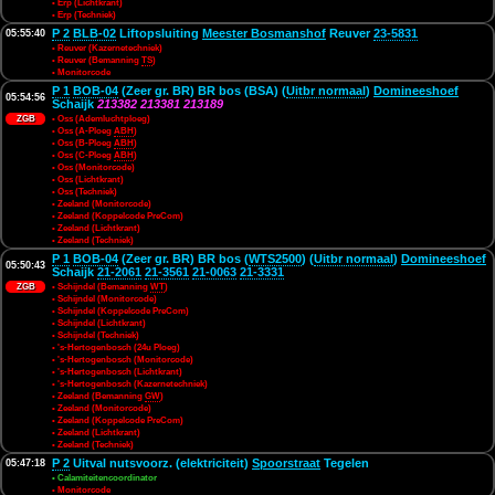
• Erp (Lichtkrant)
• Erp (Techniek)
P 2
BLB-02
Liftopsluiting
Meester Bosmanshof
Reuver
23-5831
05:55:40
• Reuver (Kazernetechniek)
• Reuver (Bemanning
TS
)
• Monitorcode
P 1
BOB-04
(Zeer gr. BR) BR bos (BSA) (
Uitbr normaal
)
Domineeshoef
05:54:56
Schaijk
213382
213381
213189
ZGB
• Oss (Ademluchtploeg)
• Oss (A-Ploeg
ABH
)
• Oss (B-Ploeg
ABH
)
• Oss (C-Ploeg
ABH
)
• Oss (Monitorcode)
• Oss (Lichtkrant)
• Oss (Techniek)
• Zeeland (Monitorcode)
• Zeeland (Koppelcode PreCom)
• Zeeland (Lichtkrant)
• Zeeland (Techniek)
P 1
BOB-04
(Zeer gr. BR) BR bos (
WTS2500
) (
Uitbr normaal
)
Domineeshoef
05:50:43
Schaijk
21-2061
21-3561
21-0063
21-3331
ZGB
• Schijndel (Bemanning
WT
)
• Schijndel (Monitorcode)
• Schijndel (Koppelcode PreCom)
• Schijndel (Lichtkrant)
• Schijndel (Techniek)
• 's-Hertogenbosch (24u Ploeg)
• 's-Hertogenbosch (Monitorcode)
• 's-Hertogenbosch (Lichtkrant)
• 's-Hertogenbosch (Kazernetechniek)
• Zeeland (Bemanning
GW
)
• Zeeland (Monitorcode)
• Zeeland (Koppelcode PreCom)
• Zeeland (Lichtkrant)
• Zeeland (Techniek)
P 2
Uitval nutsvoorz. (elektriciteit)
Spoorstraat
Tegelen
05:47:18
• Calamiteitencoordinator
• Monitorcode