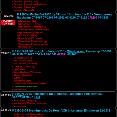
• Cromvoirt (Monitorcode)
• Cromvoirt (Koppelcode PreCom)
• Cromvoirt (Lichtkrant)
• Cromvoirt (Techniek)
P 1
BON-15
(
Pel GW NBB 1
) BR bos (
Uitbr hoog
) N310 -
Otterloseweg
09:24:09
Harskamp
07-1097
07-1662
07-2762
07-9266
07-3182
079269
07-3141
PELOTON
• Ede Centrum (
BvD
)
GW NBB
• Ede Centrum (Techniek)
• Ede Centrum (Kazerneploeg)
• Kootwijkerbroek (Bemanning
WT
)
• Nijkerk (Voertuignavigatie)
•
OvD
Noord (Alarm)
• Wageningen (Blusploeg)
• Wageningen (Bemanning
HA
)
• Wageningen (Kazernetechniek)
• Monitorcode
P 1
BON-10
BR bos (
Uitbr hoog
) N310 -
Otterloseweg
Harskamp
07-9291
09:23:43
07-9295
07-2097
07-2141
07-2341
072241
07-1641
• De Valk (Blusploeg)
• Ede Centrum (
BvD
)
• Ede Centrum (Techniek)
• Harskamp (Blusploeg)
•
HOvD
West
• Kootwijkerbroek (Blusploeg)
• Otterlo (Blusploeg)
•
OvD
West
• Voorlichting West
• Monitorcode Piketfunctionarissen
• Calamiteitencoordinator
• Monitorcode
P 1
BON-06
Buitensluiting (deur openen)
Johannes Vermeerstraat
09:23:03
Voorthuizen
07-1441
• Voorthuizen (Blusploeg)
• Monitorcode Piketfunctionarissen
• Monitorcode
P 2
BOB-05
Brandgerucht
De Horst VZH Imkerstraat
Eindhoven
22-2331
09:22:45
• Eindhoven TU/e (Kazernealarm)
• Eindhoven TU/e (Monitorcode)