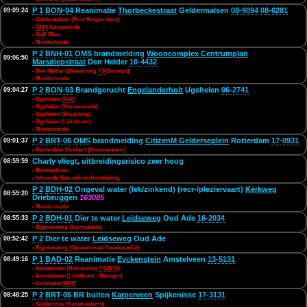
P 1
BON-04
Reanimatie
Thorbeckestraat
Geldermalsen
08-9094
08-6281
09:09:24
• Geldermalsen (First Responders)
•
GMS
Koppelcode
•
OvD
West
• Monitorcode
P 2
BNH-01
OMS
brandmelding
Wooncomplex Centrumplan
09:06:50
Marsdiepstraat
Den Helder
10-4432
• Den Helder (Bemanning
TS
Beroeps)
• Monitorcode
P 2
BON-03
Brandgerucht
Engelanderholt
Ugchelen
06-2741
09:04:27
• Ugchelen (
BvD
)
• Ugchelen (Kazernecode)
• Ugchelen (Blusploeg)
• Ugchelen (Lichtkrant)
• Monitorcode
P 2
BRT-06
OMS
brandmelding
CitizenM Gelderseplein
Rotterdam
17-0931
09:01:37
• Rotterdam-Bosland (Kazernealarm)
Charly vliegt, uitbreidingsrisico zeer hoog
08:59:59
• Boswachters
• Infocode Natuurbrandbestrijding
P 2
BDH-02
Ongeval water (lek/zinkend) (recr-/pleziervaart)
Kerkweg
08:59:20
Driebruggen
163085
• Monitorcode
P 2
BDH-01
Dier te water
Leidseweg
Oud Ade
16-2034
08:55:33
• Rijpwetering (Korpsalarm)
P 2
Dier te water
Leidseweg
Oud Ade
08:52:42
• Rijpwetering (Operationeel Bevelvoerder)
P 1
BAD-02
Reanimatie
Eyckenstein
Amstelveen
13-5131
08:49:16
• Amstelveen (Bemanning
TS
/
WO
)
• Amstelveen (Lichtkrant - Beroeps)
• Lichtkrant
MKB
P 2
BRT-05
BR buiten
Karperveen
Spijkenisse
17-3131
08:48:25
• Spijkenisse (Kazernealarm)